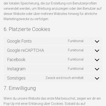
der lokalen Speicherung, die zur Erstellung von Benutzerprofilen
verwendet werden, um Werbung anzuzeigen oder den Benutzer auf
dieser Website oder über mehrere Websites hinweg für ähnliche
Marketingzwecke zu verfolgen.
6. Platzierte Cookies
Google Fonts
Funktional
Consent
to
Google reCAPTCHA
Funktional
Consent
service
to
google-
Facebook
Funktional
Consent
service
fonts
to
google-
Instagram
Funktional
Consent
service
recaptcha
to
facebook
Sonstiges
Zweck wird noch ermittelt
Consent
service
to
instagram
7. Einwilligung
service
sonstiges
Wenn du unsere Website das erste Mal besuchst, zeigen wir dir ein
Pop-Up mit einer Erklärung über Cookies. Sobald du auf