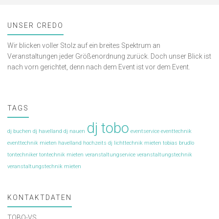
UNSER CREDO
Wir blicken voller Stolz auf ein breites Spektrum an
Veranstaltungen jeder Größenordnung zurück. Doch unser Blick ist
nach vorn gerichtet, denn nach dem Event ist vor dem Event.
TAGS
dj tobo
dj buchen
dj havelland
dj nauen
eventservice
eventtechnik
eventtechnik mieten
havelland
hochzeits dj
lichttechnik mieten
tobias brudlo
tontechniker
tontechnik mieten
veranstaltungservice
veranstaltungstechnik
veranstaltungstechnik mieten
KONTAKTDATEN
TOBO-VS