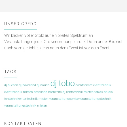
UNSER CREDO
Wir blicken voller Stolz auf ein breites Spektrum an
Veranstaltungen jeder Größenordnung zurück. Doch unser Blick ist
nach vorn gerichtet, denn nach dem Event ist vor dem Event.
TAGS
dj tobo
dj buchen
dj havelland
dj nauen
eventservice
eventtechnik
eventtechnik mieten
havelland
hochzeits dj
lichttechnik mieten
tobias brudlo
tontechniker
tontechnik mieten
veranstaltungservice
veranstaltungstechnik
veranstaltungstechnik mieten
KONTAKTDATEN