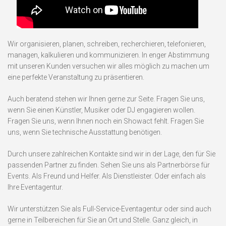
Wir organisieren, planen, schreiben, recherchieren, telefonieren,
managen, kalkulieren und kommunizieren. In enger Abstimmung
mit unseren Kunden versuchen wir alles möglich zu machen um
eine perfekte Veranstaltung zu präsentieren.
Auch beratend stehen wir Ihnen gerne zur Seite. Fragen Sie uns,
wenn Sie einen Künstler, Musiker oder DJ engagieren wollen.
Fragen Sie uns, wenn Ihnen noch ein Showact fehlt. Fragen Sie
uns, wenn Sie technische Ausstattung benötigen.
Durch unsere zahlreichen Kontakte sind wir in der Lage, den für Sie
passenden Partner zu finden. Sehen Sie uns als Partnerbörse für
Events. Als Freund und Helfer. Als Dienstleister. Oder einfach als
Ihre Eventagentur.
Wir unterstützen Sie als Full-Service-Eventagentur oder sind auch
gerne in Teilbereichen für Sie an Ort und Stelle. Ganz gleich, in