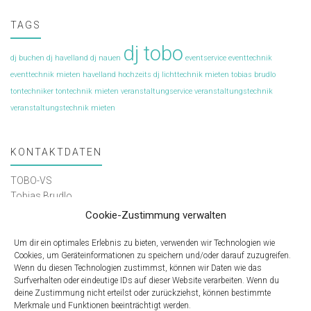
TAGS
dj tobo
dj buchen
dj havelland
dj nauen
eventservice
eventtechnik
eventtechnik mieten
havelland
hochzeits dj
lichttechnik mieten
tobias brudlo
tontechniker
tontechnik mieten
veranstaltungservice
veranstaltungstechnik
veranstaltungstechnik mieten
KONTAKTDATEN
TOBO-VS
Tobias Brudlo
Telefon: 0152 / 035 298 43
Cookie-Zustimmung verwalten
E-Mail: kontakt@tobo-vs.de
Um dir ein optimales Erlebnis zu bieten, verwenden wir Technologien wie
Cookies, um Geräteinformationen zu speichern und/oder darauf zuzugreifen.
Wenn du diesen Technologien zustimmst, können wir Daten wie das
Surfverhalten oder eindeutige IDs auf dieser Website verarbeiten. Wenn du
RECHTLICHES
deine Zustimmung nicht erteilst oder zurückziehst, können bestimmte
Merkmale und Funktionen beeinträchtigt werden.