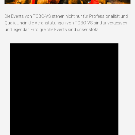
Die Events von TOBO-VS stehen nicht nur für Professionalität und
Qualiät, nein die Veranstaltungen von TOBO-VS sind unvergessen
und legendär. Erfolgreiche Events sind unser stolz.